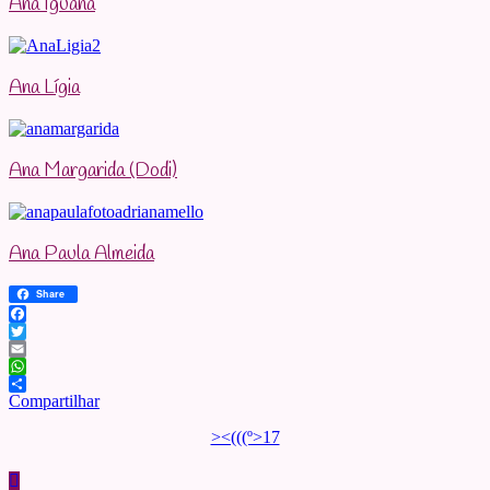
Ana Iguana
Ana Lígia
Ana Margarida (Dodi)
Ana Paula Almeida
Share
Facebook
Twitter
Email
WhatsApp
Compartilhar
><(((º>17