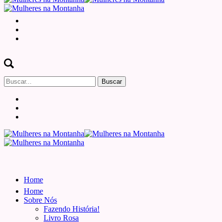
Buscar
por:
Home
Home
Sobre Nós
Fazendo História!
Livro Rosa