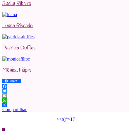
Suelly Ribeiro
Luana Riscado
Patrícia Duffles
Mônica Filipini
Share
Facebook
Twitter
Email
WhatsApp
Compartilhar
><(((º>17