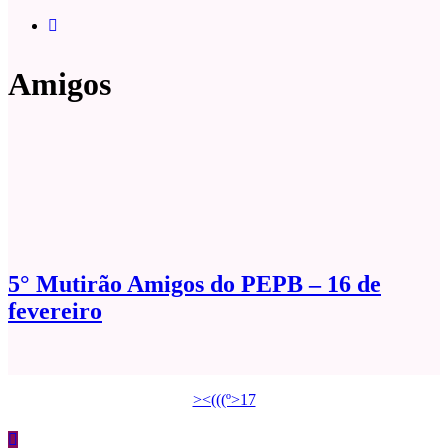
Amigos
5° Mutirão Amigos do PEPB – 16 de
fevereiro
><(((º>17