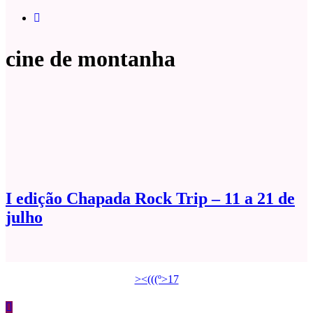
cine de montanha
I edição Chapada Rock Trip – 11 a 21 de
julho
><(((º>17