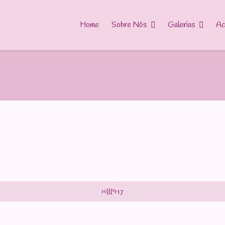
Home
Sobre Nós
Galerias
Ac
><(((º>17