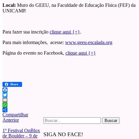
Local:
Muro do GEEU, na Faculdade de Educação Física (FEF) da
UNICAMP.
Para fazer sua inscrição
clique aqui {+}
.
Para mais informações, acesse:
www.geeu-escalada.org
Página do evento no Facebook,
clique aqui {+}
Share
Facebook
Twitter
Email
WhatsApp
Compartilhar
Buscar
Anterior
por:
1º Festival OnBlox
SIGA NO FACE!
de Boulder – 9 de