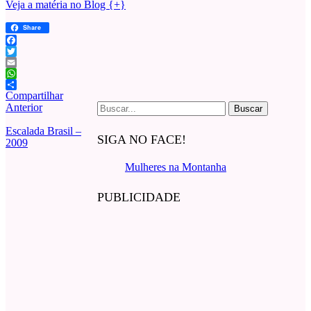
Veja a matéria no Blog {+}
Share
Facebook
Twitter
Email
WhatsApp
Compartilhar
Buscar
Anterior
por:
Escalada Brasil –
SIGA NO FACE!
2009
Mulheres na Montanha
PUBLICIDADE