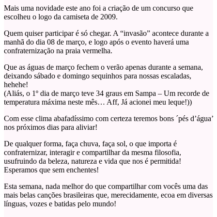
Mais uma novidade este ano foi a criação de um concurso que
escolheu o logo da camiseta de 2009.
Quem quiser participar é só chegar. A “invasão” acontece durante a
manhã do dia 08 de março, e logo após o evento haverá uma
confraternização na praia vermelha.
Que as águas de março fechem o verão apenas durante a semana,
deixando sábado e domingo sequinhos para nossas escaladas,
hehehe!
(Aliás, o 1º dia de março teve 34 graus em Sampa – Um recorde de
temperatura máxima neste mês… Aff, Já acionei meu leque!))
Com esse clima abafadíssimo com certeza teremos bons ´pés d’água’
nos próximos dias para aliviar!
De qualquer forma, faça chuva, faça sol, o que importa é
confraternizar, interagir e compartilhar da mesma filosofia,
usufruindo da beleza, natureza e vida que nos é permitida!
Esperamos que sem enchentes!
Esta semana, nada melhor do que compartilhar com vocês uma das
mais belas canções brasileiras que, merecidamente, ecoa em diversas
línguas, vozes e batidas pelo mundo!