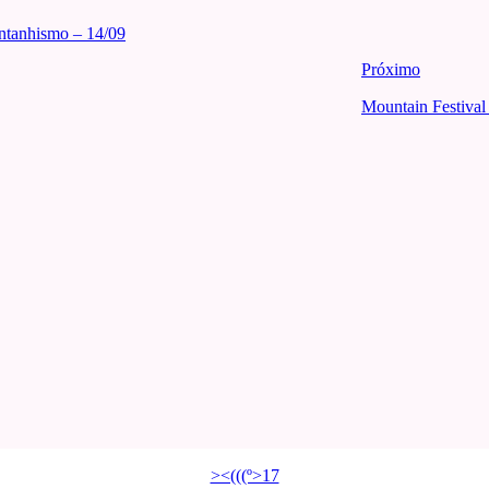
ontanhismo – 14/09
Próximo
Mountain Festival
><(((º>17