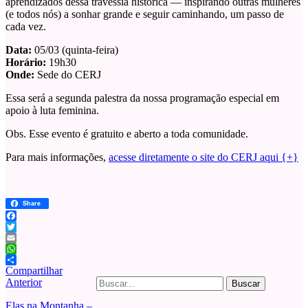
aprendizados dessa travessia histórica — inspirando outras mulheres
(e todos nós) a sonhar grande e seguir caminhando, um passo de
cada vez.
Data:
05/03 (quinta-feira)
Horário:
19h30
Onde:
Sede do CERJ
Essa será a segunda palestra da nossa programação especial em
apoio à luta feminina.
Obs. Esse evento é gratuito e aberto a toda comunidade.
Para mais informações,
acesse diretamente o site do CERJ aqui {+}
Share
Facebook
Twitter
Email
WhatsApp
Compartilhar
Buscar
Anterior
por:
Elas na Montanha –