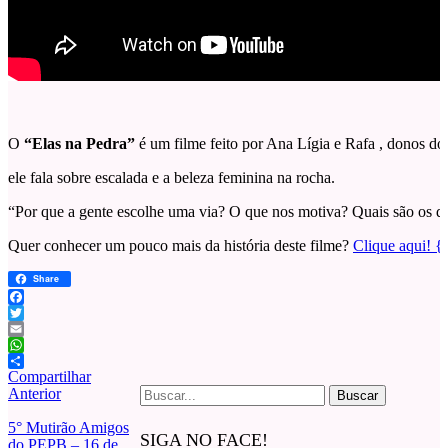
O
“Elas na Pedra”
é um filme feito por Ana Lígia e Rafa , donos do
ele fala sobre escalada e a beleza feminina na rocha.
“Por que a gente escolhe uma via? O que nos motiva? Quais são os d
Quer conhecer um pouco mais da história deste filme?
Clique aqui! {
Share
Facebook
Twitter
Email
WhatsApp
Compartilhar
Buscar
Anterior
por:
5° Mutirão Amigos
SIGA NO FACE!
do PEPB – 16 de