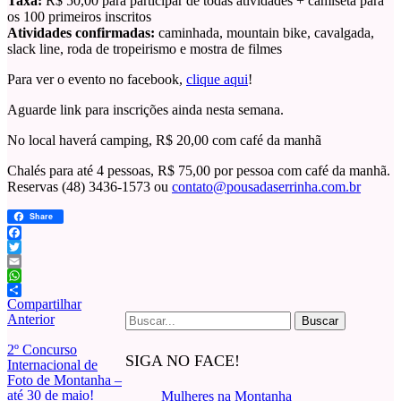
Taxa:
R$ 50,00 para participar de todas atividades + camiseta para
os 100 primeiros inscritos
Atividades confirmadas:
caminhada, mountain bike, cavalgada,
slack line, roda de tropeirismo e mostra de filmes
Para ver o evento no facebook,
clique aqui
!
Aguarde link para inscrições ainda nesta semana.
No local haverá camping, R$ 20,00 com café da manhã
Chalés para até 4 pessoas, R$ 75,00 por pessoa com café da manhã.
Reservas (48) 3436-1573 ou
contato@pousadaserrinha.com.br
Share
Facebook
Twitter
Email
WhatsApp
Compartilhar
Buscar
Anterior
por:
2º Concurso
SIGA NO FACE!
Internacional de
Foto de Montanha –
até 30 de maio!
Mulheres na Montanha