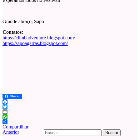
Esperamos todos no Festival!
Grande abraço, Sapo
Contatos:
https://climbadventure.blogspot.com/
https://sapoagarras.blogspot.com/
Share
Facebook
Twitter
Email
WhatsApp
Compartilhar
Buscar
Anterior
por: