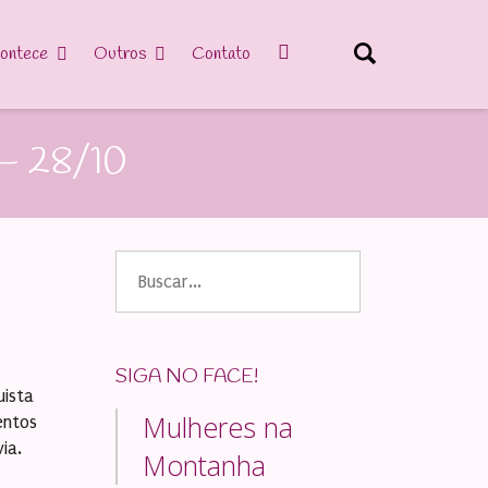
ontece
Outros
Contato
 – 28/10
Buscar
por:
SIGA NO FACE!
uista
Mulheres na
entos
ia.
Montanha