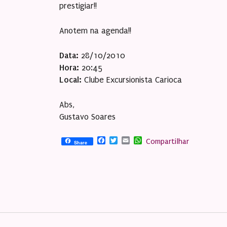
prestigiar!!
Anotem na agenda!!
Data:
28/10/2010
Hora:
20:45
Local:
Clube Excursionista Carioca
Abs,
Gustavo Soares
Facebook
Twitter
Email
WhatsApp
Compartilhar
Share