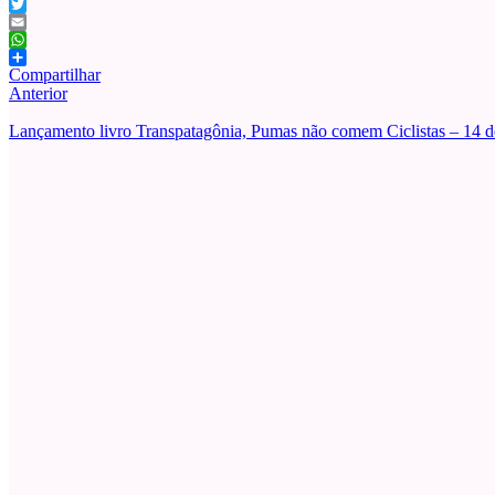
Facebook
Twitter
Email
WhatsApp
Compartilhar
Anterior
Lançamento livro Transpatagônia, Pumas não comem Ciclistas – 14 d