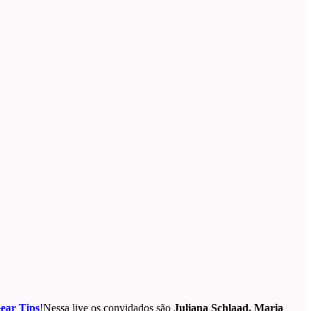
Gear Tips
!Nessa live os convidados são
Juliana Schlaad,
Maria