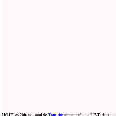
HOJE
, às
20h,
no canal do
Youtube
acontecerá uma
LIVE
de Aque