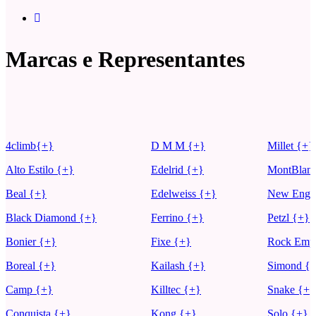
Marcas e Representantes
4climb{+}
D M M {+}
Millet {+}
Alto Estilo {+}
Edelrid {+}
MontBlan
Beal {+}
Edelweiss {+}
New Engla
Black Diamond {+}
Ferrino {+}
Petzl {+}
Bonier {+}
Fixe {+}
Rock Empi
Boreal {+}
Kailash {+}
Simond {
Camp {+}
Killtec {+}
Snake {+}
Conquista {+}
Kong {+}
Solo {+}