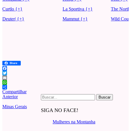
Curtlo {+}
La Sportiva {+}
The North
Deuter| {+}
Mammut {+}
Wild Coun
Share
Facebook
Twitter
Email
WhatsApp
Compartilhar
Buscar
Anterior
por:
Minas Gerais
SIGA NO FACE!
Mulheres na Montanha