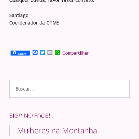
Qualquer dúvida, favor fazer contato.
Santiago
Coordenador da CTME
Facebook
Twitter
Email
WhatsApp
Compartilhar
Share
Buscar
por:
SIGA NO FACE!
Mulheres na Montanha