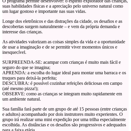
O programa permite desenvolver: o espírito explorador das crianças,
suas habilidades físicas e a apreciação pelo universo natural como
um lugar gostoso e importante nas suas vidas.
Longe dos eletrônicos e das distrações da cidade, os desafios e as
descobertas surgem naturalmente – e vem da própria demanda e
interesse das crianças.
As atividades valorizam as coisas simples da vida e a oportunidade
de usar a imaginação e de se permitir viver momentos únicos e
inesquecível.
SURPREENDA-SE: acampar com crianças é muito mais fácil e
seguro do que se imagina;
APRENDA: a escolha do lugar ideal para montar uma barraca e os
truques para deixá-la perfeita;
DESCUBRA: é possível cozinhar refeições deliciosas em campo
(até mesmo pizza!);
OBSERVE: como as crianças se integram muito rapidamente em
um ambiente natural.
Sua família fará parte de um grupo de até 15 pessoas (entre crianças
e adultos) acompanhado por dois instrutores muito experientes. O
grupo irá realizar uma mini expedição por uma trilha especialmente
escolhida. As distâncias e os desafios são progressivos e adequados
para a faixa etária.