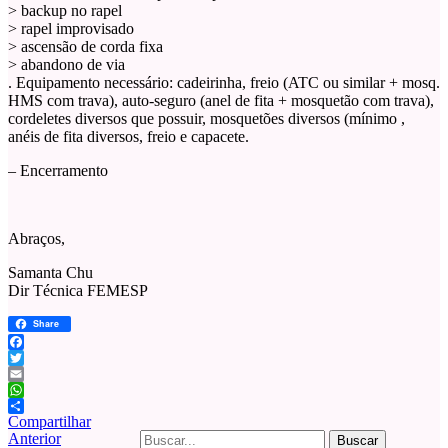
> backup no rapel
> rapel improvisado
> ascensão de corda fixa
> abandono de via
. Equipamento necessário: cadeirinha, freio (ATC ou similar + mosq.
HMS com trava), auto-seguro (anel de fita + mosquetão com trava),
cordeletes diversos que possuir, mosquetões diversos (mínimo ,
anéis de fita diversos, freio e capacete.
– Encerramento
Abraços,
Samanta Chu
Dir Técnica FEMESP
Share
Facebook
Twitter
Email
WhatsApp
Compartilhar
Buscar
Anterior