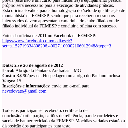
prévia (este não é um curso para iniciantes) e equipamento pessoal
próprio será necessário para a execução de atividades práticas.
Esta oficina é válida para a homologação do ‘selo de qualificação de
montanhista’ da FEMESP, sendo que para receber o mesmo os
interessados devem apresentar a carterinha do clube filiado ou de
filiado individual da FEMESP e concluir a oficina com sucesso.
Fotos da oficina de 2011 no Facebook da FEMESP:
https://www.facebook.com/media/set/?
set=a.152719334808296.40027.100002106912948&type=3
Data: 25 e 26 de agosto de 2012
Local:
Abrigo do Pântano, Andradas – MG
Custo:
R$ 90/pessoa. Hospedagem no abrigo do Pântano inclusa
Vagas:
15
Inscrições e informações:
envie um e-mail para
nevedovato@gmail.com
Todos os participantes receberão: certificado de
conclusão/participação, cartões de referência, par de cordeletes e
sacola de banner reciclado da FEMESP. Mochilas variadas estarão à
disposição dos participantes para teste.