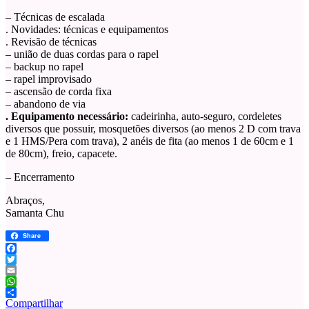
– Técnicas de escalada
. Novidades: técnicas e equipamentos
. Revisão de técnicas
– união de duas cordas para o rapel
– backup no rapel
– rapel improvisado
– ascensão de corda fixa
– abandono de via
. Equipamento necessário:
cadeirinha, auto-seguro, cordeletes
diversos que possuir, mosquetões diversos (ao menos 2 D com trava
e 1 HMS/Pera com trava), 2 anéis de fita (ao menos 1 de 60cm e 1
de 80cm), freio, capacete.
– Encerramento
Abraços,
Samanta Chu
Share
Facebook
Twitter
Email
WhatsApp
Compartilhar