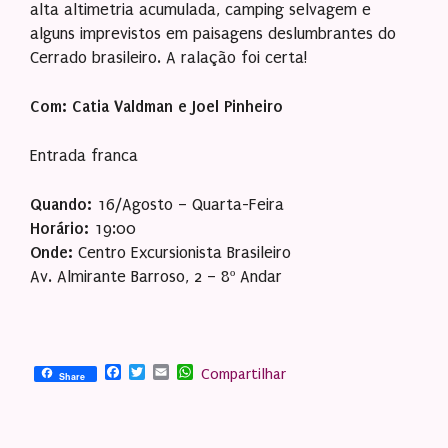
alta altimetria acumulada, camping selvagem e
alguns imprevistos em paisagens deslumbrantes do
Cerrado brasileiro. A ralação foi certa!
Com: Catia Valdman e Joel Pinheiro
Entrada franca
Quando:
16/Agosto – Quarta-Feira
Horário:
19:00
Onde:
Centro Excursionista Brasileiro
Av. Almirante Barroso, 2 – 8º Andar
Facebook
Twitter
Email
WhatsApp
Compartilhar
Share