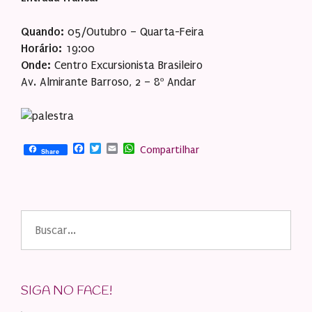
Quando:
05/Outubro – Quarta-Feira
Horário:
19:00
Onde:
Centro Excursionista Brasileiro
Av. Almirante Barroso, 2 – 8º Andar
Facebook
Twitter
Email
WhatsApp
Compartilhar
Share
Buscar
por:
SIGA NO FACE!