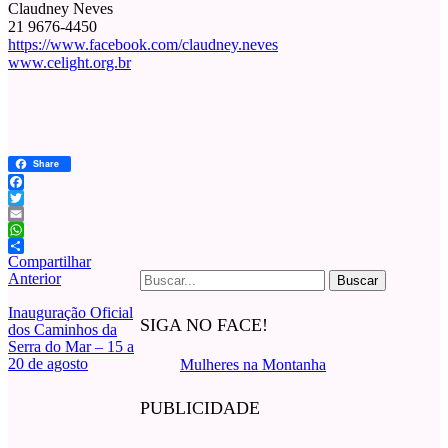
Claudney Neves
21 9676-4450
https://www.facebook.com/claudney.neves
www.celight.org.br
Share
Facebook
Twitter
Email
WhatsApp
Compartilhar
Buscar
Anterior
por:
Inauguração Oficial
SIGA NO FACE!
dos Caminhos da
Serra do Mar – 15 a
20 de agosto
Mulheres na Montanha
PUBLICIDADE