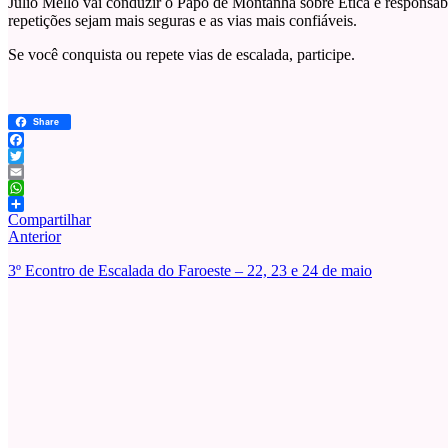
Julio Mello vai conduzir o Papo de Montanha sobre Ética e responsabil
repetições sejam mais seguras e as vias mais confiáveis.
Se você conquista ou repete vias de escalada, participe.
Share
Facebook
Twitter
Email
WhatsApp
Compartilhar
Anterior
3º Econtro de Escalada do Faroeste – 22, 23 e 24 de maio