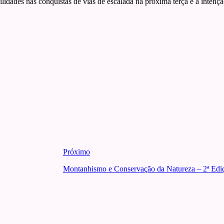
idades nas conquistas de vias de escalada na próxima terça e a intençã
Próximo
Montanhismo e Conservação da Natureza – 2ª Ediç