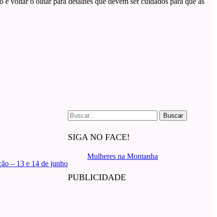
o é voltar o olhar para detalhes que devem ser cuidados para que as
Buscar
por:
SIGA NO FACE!
Mulheres na Montanha
ão – 13 e 14 de junho
PUBLICIDADE