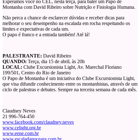
Esperamos você no CEL, nesta terça, para bater um Papo de
Montanha com David Ribeiro sobre Nutrição e Fisiologia Humana.
Não perca a chance de esclarecer dúvidas e receber dicas para
melhorar o seu desempenho na escalada em rocha respeitando os
limites e expectativas de cada um.
O papo é franco e a entrada também! Até lá!
PALESTRANTE:
David Ribeiro
QUANDO:
Terça, dia 15 de abril, às 20h
LOCAL:
Clube Excursionista Light, Av. Marechal Floriano
199/501, Centro do Rio de Janeiro
O Papo de Montanha é um iniciativa do Clube Excursionista Light,
que visa difundir conhecimento entre os montanhistas, através de um
ciclo de palestras e debates. Sempre na terceira semana de cada mês.
Claudney Neves
21 996-764-450
www.facebook.com/claudney.neves
www.celight.org.br
www.eene.com.br
www.escaladanoceara.com.br