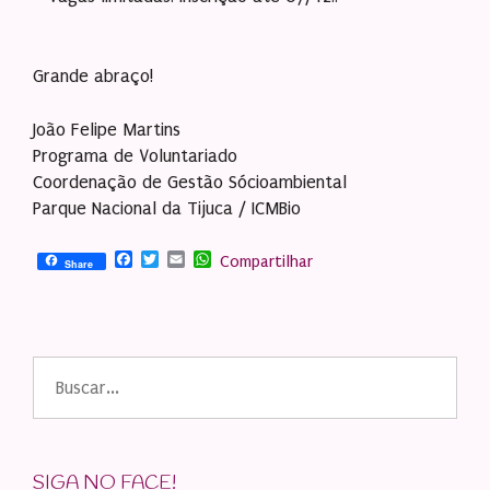
Grande abraço!
João Felipe Martins
Programa de Voluntariado
Coordenação de Gestão Sócioambiental
Parque Nacional da Tijuca / ICMBio
Facebook
Twitter
Email
WhatsApp
Compartilhar
Share
Buscar
por:
SIGA NO FACE!