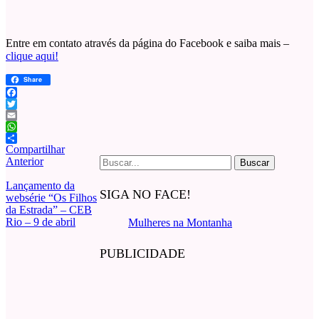
Entre em contato através da página do Facebook e saiba mais –
clique aqui!
Share
Facebook
Twitter
Email
WhatsApp
Compartilhar
Buscar
Anterior
por:
Lançamento da
SIGA NO FACE!
websérie “Os Filhos
da Estrada” – CEB
Rio – 9 de abril
Mulheres na Montanha
PUBLICIDADE