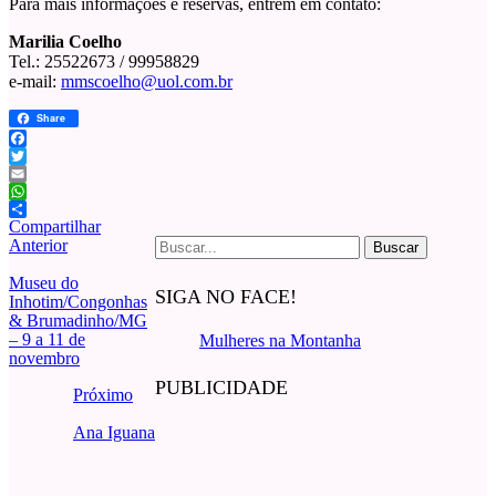
Para mais informações e reservas, entrem em contato:
Marilia Coelho
Tel.: 25522673 / 99958829
e-mail:
mmscoelho@uol.com.br
Share
Facebook
Twitter
Email
WhatsApp
Compartilhar
Buscar
Anterior
por:
Museu do
SIGA NO FACE!
Inhotim/Congonhas
& Brumadinho/MG
– 9 a 11 de
Mulheres na Montanha
novembro
PUBLICIDADE
Próximo
Ana Iguana