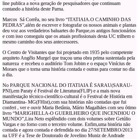
line publica a nova geração de pesquisadores que continuam
contando a história deste Parna.
Marcos Sá Corrêa, no seu livro “ITATIAIA.O CAMINHO DAS
PEDRAS”,além de escrever e fotografar os nossos animais e plantas
deu voz aos verdadeiros baluartes do Parque,os antigos funcionários
e com isso conseguiu que os atuais profissionais desta UC trilhem o
mesmo caminho dos seus antecessores.
O Centro de Visitantes que foi projetado em 1935 pelo competente
arquiteto Angêlo Murgel que traçou uma obra prima sustentada pela
natureza e recebeu o auditório Tom Jobim e o espaço Vinícius de
Moraes que o torna uma história contada e outras para contar no dia
a dia.
No PARQUE NACIONAL DO ITATIAIA É SARAU(SARAU-
PNI),em Paraty é Festival de Literatura(FLIP) e a mais nova
manifestação técnico-científico-cultural é o Festival de História em
Diamantina- MG(FHist),com sua histórias não contadas que fui
conferi , ver e ouvir Maria Betânia, Mário Magalhães com seu ótimo
livro “MARIGHELLA-O GUERILHEIRO QUE INCENDIOU O
MUNDO”,Lira Neto esplêndido com dois volumes sobre Getúlio
Vargas e no forno com o terceiro volume. Enfim,uma história não
contada e agora contada e defendida no dia 27/SETEMBRO/2013
na UFF é a Tese de Doutorado de Jovelino Muniz de Andrade