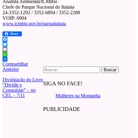
Analista Ambiental/ICMBio
Chefe do Parque Nacional do Itatiaia
24-3352-1292 / 3352-6894 / 3352-2288
VOIP: 6904
www.icmbio.gov.br/parnaitatiaia
Share
Facebook
Twitter
Email
WhatsApp
Compartilhar
Buscar
Anterior
por:
Divulgação do Livro
SIGA NO FACE!
“Dividir e
Conquistar” – no
CEL – 7/11
Mulheres na Montanha
PUBLICIDADE