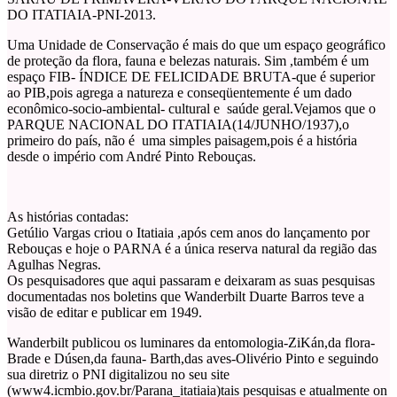
DO ITATIAIA-PNI-2013.
Uma Unidade de Conservação é mais do que um espaço geográfico
de proteção da flora, fauna e belezas naturais. Sim ,também é um
espaço FIB- ÍNDICE DE FELICIDADE BRUTA-que é superior
ao PIB,pois agrega a natureza e conseqüentemente é um dado
econômico-socio-ambiental- cultural e saúde geral.Vejamos que o
PARQUE NACIONAL DO ITATIAIA(14/JUNHO/1937),o
primeiro do país, não é uma simples paisagem,pois é a história
desde o império com André Pinto Rebouças.
A
s histórias contadas:
Getúlio Vargas criou o Itatiaia ,após cem anos do lançamento por
Rebouças e hoje o PARNA é a única reserva natural da região das
Agulhas Negras.
Os pesquisadores que aqui passaram e deixaram as suas pesquisas
documentadas nos boletins que Wanderbilt Duarte Barros teve a
visão de editar e publicar em 1949.
Wanderbilt publicou os luminares da entomologia-ZiKán,da flora-
Brade e Dúsen,da fauna- Barth,das aves-Olivério Pinto e seguindo
sua diretriz o PNI digitalizou no seu site
(www4.icmbio.gov.br/Parana_itatiaia)tais pesquisas e atualmente on