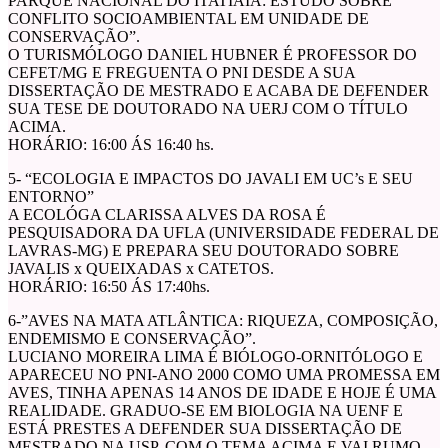
PARQUE NACIONAL DO ITATIAIA: ESTUDO SOBRE
CONFLITO SOCIOAMBIENTAL EM UNIDADE DE
CONSERVAÇÃO”.
O TURISMÓLOGO DANIEL HUBNER É PROFESSOR DO
CEFET/MG E FREGUENTA O PNI DESDE A SUA
DISSERTAÇÃO DE MESTRADO E ACABA DE DEFENDER
SUA TESE DE DOUTORADO NA UERJ COM O TÍTULO
ACIMA.
HORÁRIO: 16:00 ÁS 16:40 hs.
5- “ECOLOGIA E IMPACTOS DO JAVALI EM UC’s E SEU
ENTORNO”
A ECOLÓGA CLARISSA ALVES DA ROSA É
PESQUISADORA DA UFLA (UNIVERSIDADE FEDERAL DE
LAVRAS-MG) E PREPARA SEU DOUTORADO SOBRE
JAVALIS x QUEIXADAS x CATETOS.
HORÁRIO: 16:50 ÁS 17:40hs.
6-”AVES NA MATA ATLÂNTICA: RIQUEZA, COMPOSIÇÃO,
ENDEMISMO E CONSERVAÇÃO”.
LUCIANO MOREIRA LIMA É BIÓLOGO-ORNITÓLOGO E
APARECEU NO PNI-ANO 2000 COMO UMA PROMESSA EM
AVES, TINHA APENAS 14 ANOS DE IDADE E HOJE É UMA
REALIDADE. GRADUO-SE EM BIOLOGIA NA UENF E
ESTÁ PRESTES A DEFENDER SUA DISSERTAÇÃO DE
MESTRADO NA USP, COM O TEMA ACIMA E VAI RUMO