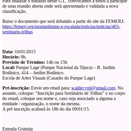
Para finalizar o trabalho desse GT, convocamos a todos a participar
de uma reunião aberta onde será apresentado e validada a nova
classificação.
Baixe o documento que será debatido a partir do site da FEMERJ:
https://femerj.org/montanhismo-e-escalada/noticias/noticias/403-
seminario-trilhas
Data:
10/01/2015
Horário:
9h.
Previsão de Término:
14h ou 15h
Local:
Parque Lage (Parque Nacional da Tijuca) – R. Jardim
Botânico, 414 – Jardim Botânico.
Escola de Artes Visuais (Casarão do Parque Lage)
Pré-inscrição:
Envie um email para:
waldecyml@gmail.com
. No
assunto, coloque: “Inscrição para Seminário de Trilhas” e no corpo
do email, coloque seu nome e, caso seja associado a alguma a
entidade / organização, o nome da mesma.
A pré inscrição acabará às 18h do dia 09/01/15.
Entrada Gratuita