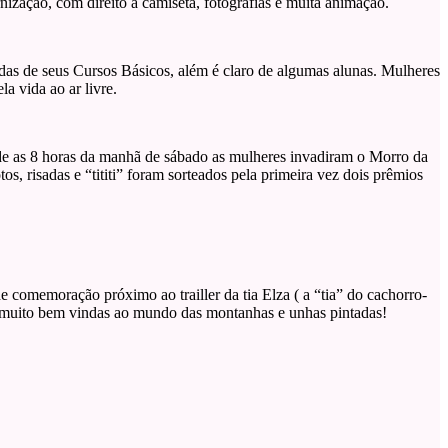
ização, com direito a camiseta, fotografias e muita animação.
aídas de seus Cursos Básicos, além é claro de algumas alunas. Mulheres
a vida ao ar livre.
sde as 8 horas da manhã de sábado as mulheres invadiram o Morro da
, risadas e “tititi” foram sorteados pela primeira vez dois prêmios
comemoração próximo ao trailler da tia Elza ( a “tia” do cachorro-
am muito bem vindas ao mundo das montanhas e unhas pintadas!