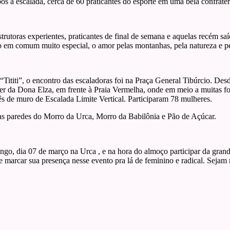
 a escalada, cerca de 60 praticantes do esporte em uma bela confratern
nstrutoras experientes, praticantes de final de semana e aquelas recém s
go em comum muito especial, o amor pelas montanhas, pela natureza e pel
Tititi”, o encontro das escaladoras foi na Praça General Tibúrcio. De
 da Dona Elza, em frente à Praia Vermelha, onde em meio a muitas fotos
ês de muro de Escalada Limite Vertical. Participaram 78 mulheres.
 as paredes do Morro da Urca, Morro da Babilônia e Pão de Açúcar.
o, dia 07 de março na Urca , e na hora do almoço participar da grande 
o e marcar sua presença nesse evento pra lá de feminino e radical. Sej