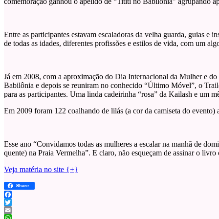
comemoração ganhou o apelido de “Tititi no Babilônia” agrupando após
Entre as participantes estavam escaladoras da velha guarda, guias e i
de todas as idades, diferentes profissões e estilos de vida, com um al
Já em 2008, com a aproximação do Dia Internacional da Mulher e do “
Babilônia e depois se reuniram no conhecido “Último Móvel”, o Trailer
para as participantes. Uma linda cadeirinha “rosa” da Kailash e um m
Em 2009 foram 122 coalhando de lilás (a cor da camiseta do evento)
Esse ano “Convidamos todas as mulheres a escalar na manhã de doming
quente) na Praia Vermelha”. E claro, não esqueçam de assinar o livr
Veja matéria no site {+}
Share
Facebook
Twitter
Email