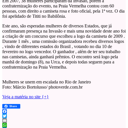
Em 2007, 38 mulheres participaram da Invasão, porém a
confraternização do evento, na Praia Vermelha contou com 60
pessoas, com direito a camiseta rosa e foto oficial, pela 1ª vez. O dia
foi apelidado de Tititi no Babilônia.
Este ano, são esperadas mulheres de diversos Estados, que já
confirmaram presença na Invasão e mais uma novidade deste ano foi
a criação de um concurso que escolheu a logo da camiseta de 2009 .
Durante 1 mês , uma comissão organizadora recebeu diversos logos
, vindo de diferentes estados do Brasil , votando no dia 10 de
fevereiro no logo vencedor. O ganhador , além de ter seu trabalho
nas camisetas, ainda ganhará prêmios. O encontro será logo pela
manhã de domingo (8), na Urca, e depois todas seguem para a
confraternização na Praia Vermelha.
Mulheres se unem em escalada no Rio de Janeiro
Foto: Márcio Bortolusso/ photoverde.com.br
Veja a matéria no site {+}
Share
Facebook
Twitter
Email