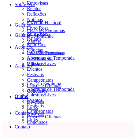
Entrevistas
Sobre Nós
Relatos
Reflexões
Notícias
Fazendo História!
Galerias
Livro Rosa
Invasões Femininas
Entrevistas
Galerias
Na Montanha
Relatos
Vídeos
Reflexões
Acontece
Notícias
Invasão Feminina
Invasões Femininas
Aberturas de Temporada
Na Montanha
Palestras/Lives
Vídeos
Acontece
Eventos
Festivais
Campeonatos
Invasão Feminina
Cursos e Oficinas
Aberturas de Temporada
Concursos
Palestras/Lives
Outros
Outros
Eventos
Diversos
Festivais
Links
Campeonatos
Contato
Diversos
Cursos e Oficinas
Links
Concursos
Contato