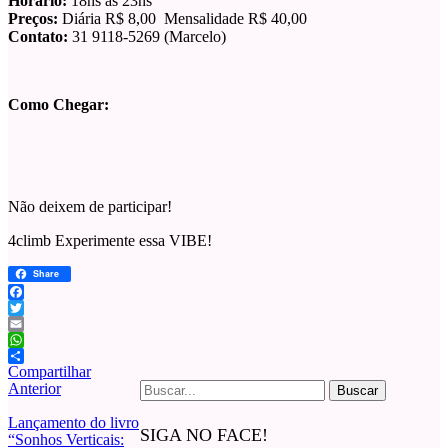
Horário:
18hs as 23hs
Preços:
Diária R$ 8,00 Mensalidade R$ 40,00
Contato:
31 9118-5269 (Marcelo)
Como Chegar:
Não deixem de participar!
4climb Experimente essa VIBE!
Share
Facebook
Twitter
Email
WhatsApp
Compartilhar
Buscar
Anterior
por:
Lançamento do livro
SIGA NO FACE!
“Sonhos Verticais: