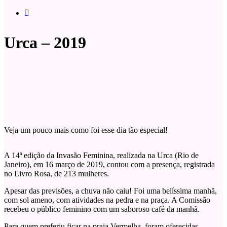
Urca – 2019
Veja um pouco mais como foi esse dia tão especial!
A 14ª edição da Invasão Feminina, realizada na Urca (Rio de
Janeiro), em 16 março de 2019, contou com a presença, registrada
no Livro Rosa, de 213 mulheres.
Apesar das previsões, a chuva não caiu! Foi uma belíssima manhã,
com sol ameno, com atividades na pedra e na praça. A Comissão
recebeu o público feminino com um saboroso café da manhã.
Para quem preferiu ficar na praia Vermelha, foram oferecidas