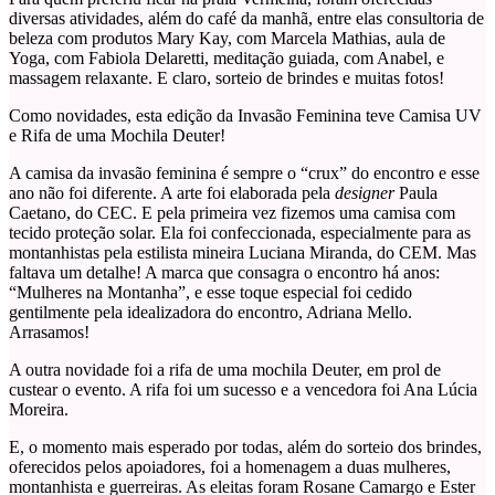
diversas atividades, além do café da manhã, entre elas consultoria de
beleza com produtos Mary Kay, com Marcela Mathias, aula de
Yoga, com Fabiola Delaretti, meditação guiada, com Anabel, e
massagem relaxante. E claro, sorteio de brindes e muitas fotos!
Como novidades, esta edição da Invasão Feminina teve Camisa UV
e Rifa de uma Mochila Deuter!
A camisa da invasão feminina é sempre o “crux” do encontro e esse
ano não foi diferente. A arte foi elaborada pela
designer
Paula
Caetano, do CEC. E pela primeira vez fizemos uma camisa com
tecido proteção solar. Ela foi confeccionada, especialmente para as
montanhistas pela estilista mineira Luciana Miranda, do CEM. Mas
faltava um detalhe! A marca que consagra o encontro há anos:
“Mulheres na Montanha”, e esse toque especial foi cedido
gentilmente pela idealizadora do encontro, Adriana Mello.
Arrasamos!
A outra novidade foi a rifa de uma mochila Deuter, em prol de
custear o evento. A rifa foi um sucesso e a vencedora foi Ana Lúcia
Moreira.
E, o momento mais esperado por todas, além do sorteio dos brindes,
oferecidos pelos apoiadores, foi a homenagem a duas mulheres,
montanhista e guerreiras. As eleitas foram Rosane Camargo e Ester