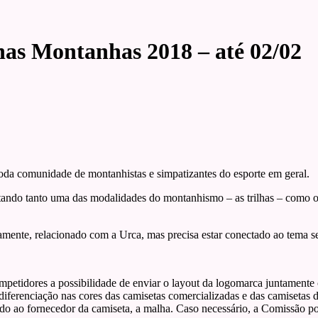
as Montanhas 2018 – até 02/02
da comunidade de montanhistas e simpatizantes do esporte em geral.
tando tanto uma das modalidades do montanhismo – as trilhas – como 
riamente, relacionado com a Urca, mas precisa estar conectado ao tema s
competidores a possibilidade de enviar o layout da logomarca juntament
á diferenciação nas cores das camisetas comercializadas e das camiset
do ao fornecedor da camiseta, a malha. Caso necessário, a Comissão pod