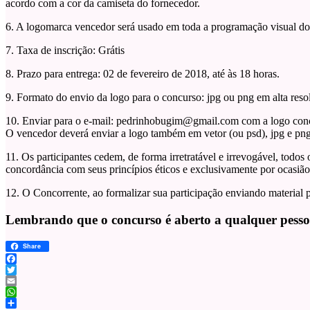
acordo com a cor da camiseta do fornecedor.
6. A logomarca vencedor será usado em toda a programação visual do
7. Taxa de inscrição: Grátis
8. Prazo para entrega: 02 de fevereiro de 2018, até às 18 horas.
9. Formato do envio da logo para o concurso: jpg ou png em alta reso
10. Enviar para o e-mail: pedrinhobugim@gmail.com com a logo conco
O vencedor deverá enviar a logo também em vetor (ou psd), jpg e png
11. Os participantes cedem, de forma irretratável e irrevogável, tod
concordância com seus princípios éticos e exclusivamente por ocasi
12. O Concorrente, ao formalizar sua participação enviando material 
Lembrando que o concurso é aberto a qualquer pessoa
Share
Facebook
Twitter
Email
WhatsApp