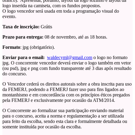
branco). Apresentar, portanto, layout da logo sozinho e layout da
logo inserida na camiseta, com os fundos propostos.
O logo vencedor será usada em toda a programação visual do
evento.
Taxa de inscrição:
Grátis
Prazo para entrega:
08 de novembro, até as 18 horas.
Formato
: jpg (obrigatório).
Enviar para o email:
waldecyml@gmail.com
o logo no formato
jpg. O concorrente vencedor deverá enviar o logo também em vetor
(ou psd), jpg e png com fundo transparente até 3 dias após resultado
do concurso.
O Vencedor cederá os direitos autorais sobre a obra inscrita para uso
da FEMERJ, podendo a FEMERJ fazer uso para fins ligados ao
montanhismo e em concordância com os princípios éticos pregados
pela FEMERJ e exclusivamente por ocasião da ATM/2014.
O Concorrente ao formalizar sua participação enviando material
para o concurso, aceita a norma e regulamentação a ser utilizada
para feito da escolha, sendo esta clara e formalmente detalhada ou
somente instituída por ocasião da escolha.