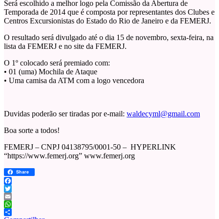
Será escolhido a melhor logo pela Comissão da Abertura de
Temporada de 2014 que é composta por representantes dos Clubes e
Centros Excursionistas do Estado do Rio de Janeiro e da FEMERJ.
O resultado será divulgado até o dia 15 de novembro, sexta-feira, na
lista da FEMERJ e no site da FEMERJ.
O 1º colocado será premiado com:
• 01 (uma) Mochila de Ataque
• Uma camisa da ATM com a logo vencedora
Duvidas poderão ser tiradas por e-mail:
waldecyml@gmail.com
Boa sorte a todos!
FEMERJ – CNPJ 04138795/0001-50 – HYPERLINK
“https://www.femerj.org” www.femerj.org
Share
Facebook
Twitter
Email
WhatsApp