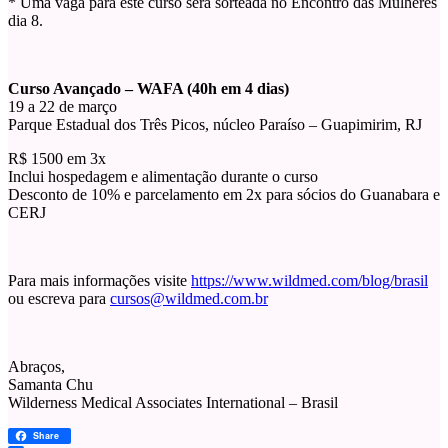
* Uma vaga para este curso será sorteada no Encontro das Mulheres
dia 8.
Curso Avançado – WAFA (40h em 4 dias)
19 a 22 de março
Parque Estadual dos Três Picos, núcleo Paraíso – Guapimirim, RJ
R$ 1500 em 3x
Inclui hospedagem e alimentação durante o curso
Desconto de 10% e parcelamento em 2x para sócios do Guanabara e
CERJ
Para mais informações visite
https://www.wildmed.com/blog/brasil
ou escreva para
cursos@wildmed.com.br
Abraços,
Samanta Chu
Wilderness Medical Associates International – Brasil
Share