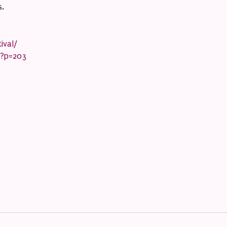
s.
ival/
/?p=203