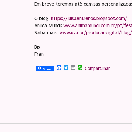
Em breve teremos até camisas personalizada
O blog:
https://luisaentrenos.blogspot.com/
Anima Mundi:
www.animamundi.com.br/pt/fest
Saiba mais:
www.uva.br/producaodigital/blog
Bjs
Fran
Facebook
Twitter
Email
WhatsApp
Compartilhar
Share