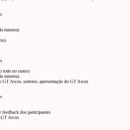
os
a mineira)
rio)
os
o todo no rastro)
a mineira)
do GT Arcos, sorteios, apresentação do GT Arcos
os
 feedback dos participantes
o GT Arcos