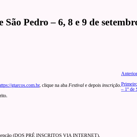
e São Pedro – 6, 8 e 9 de setembr
Anterio
Primei
https://gtarcos.com.br
, clique na aba
Festival
e depois
inscrição.
– 1º de
ito.
s e recepção (DOS PRÉ INSCRITOS VIA INTERNET).