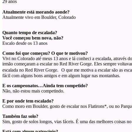
29 anos
Atualmente está morando aonde?
Atualmente vivo em Boulder, Colorado
Quanto tempo de escalada?
Você começou bem nova, não?
Escalo desde os 13 anos
Como foi que começou? O que te motivou?
Vivi no Colorado até meus 13 anos e lá conheci a escalada, através
irmão começaram a escalar no Red River Gorge. Eles sempre voltavam p
escalada no Red River Gorge. O que me motiva a escalar são as escala
fácil com alguns bons amigos e em algum lugar nas montanhas.
E os campeonatos…Ainda tem competido?
Não, não estou mais competindo.
E por onde tem escalado?
Como moro em Boulder, gosto de escalar nos Flatirons*, ou no Par
Também faz solo?
Sim, gosto de solos longos, vias fáceis. É uma das melhores coisas no
Está com algum patrocínio?