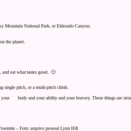
Rocky Mountain National Park, or Eldorado Canyon.
 on the planet.
od, and eat what tastes good. 🙂
g single pitch, or a multi-pitch climb.
st your body and your ability and your bravery. These things are stro
osemite – Foto: arquivo pessoal Lynn Hill