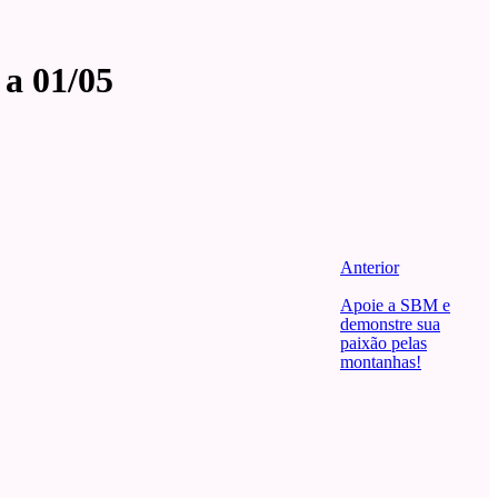
 a 01/05
Anterior
Apoie a SBM e
demonstre sua
paixão pelas
montanhas!