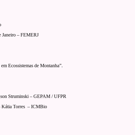
o
de Janeiro – FEMERJ
o em Ecossistemas de Montanha”.
 Edson Struminski – GEPAM / UFPR
 – Kátia Torres – ICMBio