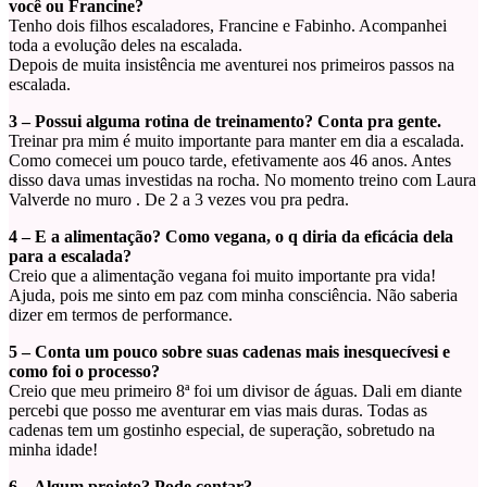
você ou Francine?
Tenho dois filhos escaladores, Francine e Fabinho. Acompanhei
toda a evolução deles na escalada.
Depois de muita insistência me aventurei nos primeiros passos na
escalada.
3 – Possui alguma rotina de treinamento? Conta pra gente.
Treinar pra mim é muito importante para manter em dia a escalada.
Como comecei um pouco tarde, efetivamente aos 46 anos. Antes
disso dava umas investidas na rocha. No momento treino com Laura
Valverde no muro . De 2 a 3 vezes vou pra pedra.
4 – E a alimentação? Como vegana, o q diria da eficácia dela
para a escalada?
Creio que a alimentação vegana foi muito importante pra vida!
Ajuda, pois me sinto em paz com minha consciência. Não saberia
dizer em termos de performance.
5 – Conta um pouco sobre suas cadenas mais inesquecívesi e
como foi o processo?
Creio que meu primeiro 8ª foi um divisor de águas. Dali em diante
percebi que posso me aventurar em vias mais duras. Todas as
cadenas tem um gostinho especial, de superação, sobretudo na
minha idade!
6 – Algum projeto? Pode contar?