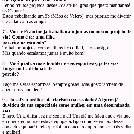
Tenho muitos projetos, desde 7os até 8c, grau que quero mandar até
os 65 anos!
Estou trabalhando um 8b (Mãos de Velcro), mas priorizo me divertir
e escalar com as amigas.
7 – Você e Francine já trabalharam juntas no mesmo projeto de
via? Como é ter uma filha
parceira na escalada?
Trabalhar projetos com os filhos fica difícil, não consigo!
Mas quando escalamos juntas é muito bom!
8 – Você pratica mais boulder e vias esportivas, já fez vias
longas ou tradicionais de
parede?
Faço mais vias esportivas. Sempre gostei. Mas gosto também de
apertar nos boulders!
9 – Já sofreu práticas de etarismo na escalada? Alguém já
duvidou da sua capacidade como mulher em uma determinada
via?
É raro. Uma única vez me senti mal! Um piá me falou que a via que
eu queria entrar não estava equipada.Tipo como se eu não desse
conta de equipar! Creio que foi preconceito duplo por ser mais velha
e mulher!