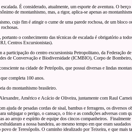
escalada. É considerado, atualmente, um esporte de aventura. O berço
inônimo de montanhismo, mas, a rigor, aplica-se apenas ao montanhismo
smo, cujo fim é atingir o cume de uma parede rochosa, de um bloco ou
 rochosas.
, portanto o conhecimento das técnicas de escalada é obrigatório a tod
J, Centros Excursionistas).
 participação do centro excursionista Petropolitano, da Federação de
ndes de Convervação e Biodiversidade (ICMBIO), Corpo de Bombeiro, 
nsciente na cidade de Petrópolis, que possui diversas e lindas montan
que completa 100 anos.
ria do montanhismo brasileiro.
 Alexandre, Américo e Acácio de Oliveira, juntamente com Raul Carneir
om ajuda de pesadas cordas de sisal, bambus e ferragens, os diversos o
ra subjugar o perigo, o cansaço, o frio e as condições adversas com q
ças ao arrojo e espírito de equipe dos cincos companheiros. Finalmente
esfraldaram a nossa bandeira, ao mesmo tempo em que eram saudados à
povo de Teresópolis. O caminho idealizado por Teixeira, e que mais ta