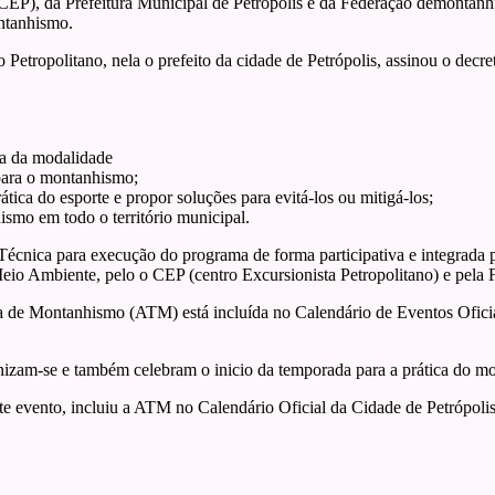
 (CEP), da Prefeitura Municipal de Petrópolis e da Federação demont
ntanhismo.
 Petropolitano, nela o prefeito da cidade de Petrópolis, assinou o decr
ica da modalidade
 para o montanhismo;
ática do esporte e propor soluções para evitá-los ou mitigá-los;
ismo em todo o território municipal.
cnica para execução do programa de forma participativa e integrada pe
e Meio Ambiente, pelo o CEP (centro Excursionista Petropolitano) e p
 de Montanhismo (ATM) está incluída no Calendário de Eventos Oficiai
rnizam-se e também celebram o inicio da temporada para a prática do m
te evento, incluiu a ATM no Calendário Oficial da Cidade de Petrópolis