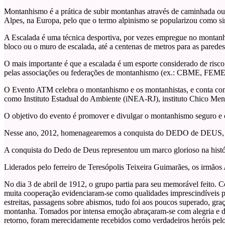
Montanhismo é a prática de subir montanhas através de caminhada ou 
Alpes, na Europa, pelo que o termo alpinismo se popularizou como s
A Escalada é uma técnica desportiva, por vezes empregue no montanhi
bloco ou o muro de escalada, até a centenas de metros para as paredes
O mais importante é que a escalada é um esporte considerado de risco
pelas associações ou federações de montanhismo (ex.: CBME, FEMER
O Evento ATM celebra o montanhismo e os montanhistas, e conta com a
como Instituto Estadual do Ambiente (iNEA-RJ), instituto Chico Me
O objetivo do evento é promover e divulgar o montanhismo seguro e co
Nesse ano, 2012, homenagearemos a conquista do DEDO de DEUS, 
A conquista do Dedo de Deus representou um marco glorioso na histó
Liderados pelo ferreiro de Teresópolis Teixeira Guimarães, os irmãos
No dia 3 de abril de 1912, o grupo partia para seu memorável feito. C
muita cooperação evidenciaram-se como qualidades imprescindíveis pa
estreitas, passagens sobre abismos, tudo foi aos poucos superado, gra
montanha. Tomados por intensa emoção abraçaram-se com alegria e d
retorno, foram merecidamente recebidos como verdadeiros heróis pelo 