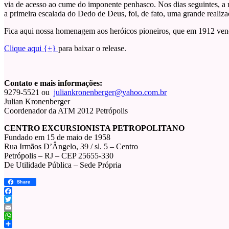
via de acesso ao cume do imponente penhasco. Nos dias seguintes, a 
a primeira escalada do Dedo de Deus, foi, de fato, uma grande realiz
Fica aqui nossa homenagem aos heróicos pioneiros, que em 1912 ve
Clique aqui {+}
para baixar o release.
Contato e mais informações:
9279-5521 ou
juliankronenberger@yahoo.com.br
Julian Kronenberger
Coordenador da ATM 2012 Petrópolis
CENTRO EXCURSIONISTA PETROPOLITANO
Fundado em 15 de maio de 1958
Rua Irmãos D’Ângelo, 39 / sl. 5 – Centro
Petrópolis – RJ – CEP 25655-330
De Utilidade Pública – Sede Própria
Share
Facebook
Twitter
Email
WhatsApp