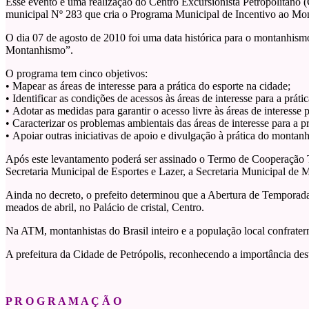
Esse evento é uma realização do Centro Excursionista Petropolitano
municipal Nº 283 que cria o Programa Municipal de Incentivo ao Mo
O dia 07 de agosto de 2010 foi uma data histórica para o montanhismo
Montanhismo”.
O programa tem cinco objetivos:
• Mapear as áreas de interesse para a prática do esporte na cidade;
• Identificar as condições de acessos às áreas de interesse para a prát
• Adotar as medidas para garantir o acesso livre às áreas de interesse
• Caracterizar os problemas ambientais das áreas de interesse para a pr
• Apoiar outras iniciativas de apoio e divulgação à prática do montanh
Após este levantamento poderá ser assinado o Termo de Cooperação Té
Secretaria Municipal de Esportes e Lazer, a Secretaria Municipal d
Ainda no decreto, o prefeito determinou que a Abertura de Temporada
meados de abril, no Palácio de cristal, Centro.
Na ATM, montanhistas do Brasil inteiro e a população local confrate
A prefeitura da Cidade de Petrópolis, reconhecendo a importância des
P R O G R A M A Ç Ã O