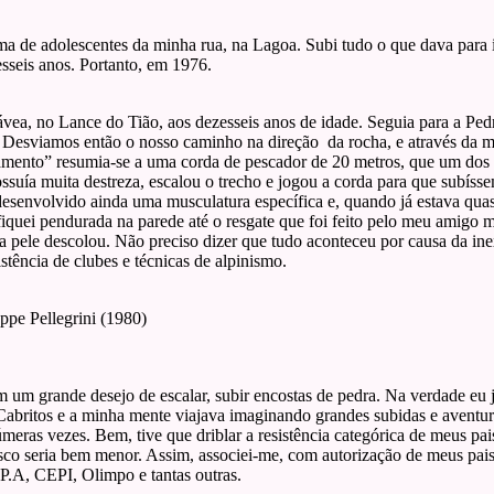
de adolescentes da minha rua, na Lagoa. Subi tudo o que dava para ir
sseis anos. Portanto, em 1976.
vea, no Lance do Tião, aos dezesseis anos de idade. Seguia para a P
. Desviamos então o nosso caminho na direção da rocha, e através da
amento” resumia-se a uma corda de pescador de 20 metros, que um dos
uía muita destreza, escalou o trecho e jogou a corda para que subíssemo
esenvolvido ainda uma musculatura específica e, quando já estava quase 
e fiquei pendurada na parede até o resgate que foi feito pelo meu amigo
 pele descolou. Não preciso dizer que tudo aconteceu por causa da ine
tência de clubes e técnicas de alpinismo.
pe Pellegrini (1980)
m um grande desejo de escalar, subir encostas de pedra. Na verdade eu
abritos e a minha mente viajava imaginando grandes subidas e aventur
meras vezes. Bem, tive que driblar a resistência categórica de meus pa
isco seria bem menor. Assim, associei-me, com autorização de meus pais
 P.A, CEPI, Olimpo e tantas outras.