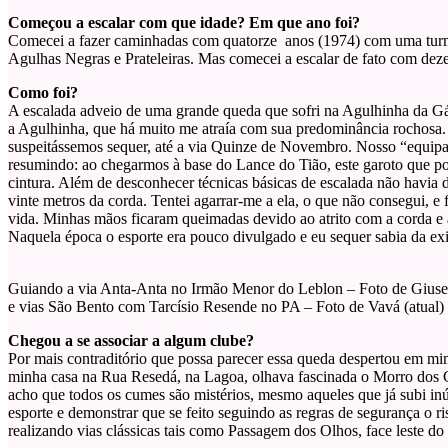
Começou a escalar com que idade? Em que ano foi?
Comecei a fazer caminhadas com quatorze anos (1974) com uma turma 
Agulhas Negras e Prateleiras. Mas comecei a escalar de fato com deze
Como foi?
A escalada adveio de uma grande queda que sofri na Agulhinha da Gá
a Agulhinha, que há muito me atraía com sua predominância rochosa
suspeitássemos sequer, até a via Quinze de Novembro. Nosso “equip
resumindo: ao chegarmos à base do Lance do Tião, este garoto que poss
cintura. Além de desconhecer técnicas básicas de escalada não havia d
vinte metros da corda. Tentei agarrar-me a ela, o que não consegui, 
vida. Minhas mãos ficaram queimadas devido ao atrito com a corda e a
Naquela época o esporte era pouco divulgado e eu sequer sabia da exis
Guiando a via Anta-Anta no Irmão Menor do Leblon – Foto de Giusep
e vias São Bento com Tarcísio Resende no PA – Foto de Vavá (atual)
Chegou a se associar a algum clube?
Por mais contraditório que possa parecer essa queda despertou em mi
minha casa na Rua Resedá, na Lagoa, olhava fascinada o Morro dos C
acho que todos os cumes são mistérios, mesmo aqueles que já subi inú
esporte e demonstrar que se feito seguindo as regras de segurança o r
realizando vias clássicas tais como Passagem dos Olhos, face leste do