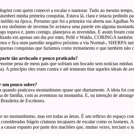
legrini com quem comecei a escalar e namorar. Tudo ao mesmo tempo,
lumbrei minha primeira conquista. Estava lá, clara e intacta pedindo p
inédito na época. Presumo que foi a primeira via aberta nas Agulhas N
a sinônimo de inventar.Se avistava uma parede em alguma montanha, 
ue logo topava e, junto comigo, planejava as investidas. E assim fora
ealizado em apenas um dia por mim, Pellé e Waldo, CORINGA também
tramos e fica num paredão negativo próximo a via Normal-, SHERPA t
a pequenas conquistas que fazíamos como treinamento e que também não c
porte tão arriscado e pouco praticado?
 enorme pena de meus pais que sofriam um bocado sem notícias minhas q
 A princípio eles eram contra e até tentaram tirar aqueles ideais de 
r um pouco sobre?
 quando praticava montanhismo quase que diariamente. A ideia foi com
a de família, com as aventuras na montanha. E, na intenção de abranger
rasileira de Escritores.
e no montanhismo, mas em todas as áreas. É um reflexo do espaço con
m consideradas frágeis criaturas incapazes de escalar como os homens. A
 a causar espanto por parte dos machões que, muitas vezes, torciam o 