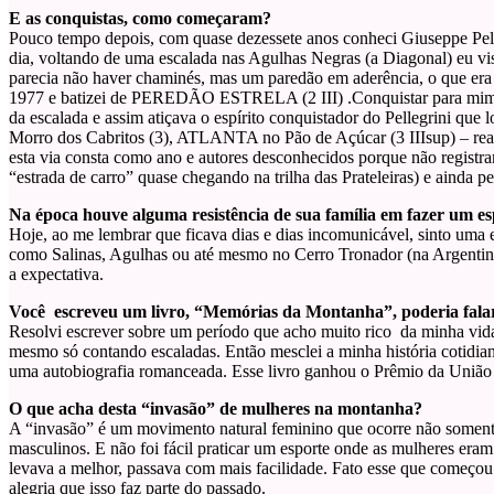
E as conquistas, como começaram?
Pouco tempo depois, com quase dezessete anos conheci Giuseppe Pel
dia, voltando de uma escalada nas Agulhas Negras (a Diagonal) eu vis
parecia não haver chaminés, mas um paredão em aderência, o que era 
1977 e batizei de PEREDÃO ESTRELA (2 III) .Conquistar para mim er
da escalada e assim atiçava o espírito conquistador do Pellegrini q
Morro dos Cabritos (3), ATLANTA no Pão de Açúcar (3 IIIsup) – r
esta via consta como ano e autores desconhecidos porque não regis
“estrada de carro” quase chegando na trilha das Prateleiras) e aind
Na época houve alguma resistência de sua família em fazer um es
Hoje, ao me lembrar que ficava dias e dias incomunicável, sinto uma
como Salinas, Agulhas ou até mesmo no Cerro Tronador (na Argentina).
a expectativa.
Você escreveu um livro, “Memórias da Montanha”, poderia fala
Resolvi escrever sobre um período que acho muito rico da minha vida
mesmo só contando escaladas. Então mesclei a minha história cotidian
uma autobiografia romanceada. Esse livro ganhou o Prêmio da União B
O que acha desta “invasão” de mulheres na montanha?
A “invasão” é um movimento natural feminino que ocorre não soment
masculinos. E não foi fácil praticar um esporte onde as mulheres era
levava a melhor, passava com mais facilidade. Fato esse que começou
alegria que isso faz parte do passado.