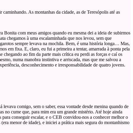
 caminhando. As montanhas da cidade, as de Teresópolis até as
edra Bonita com meus amigos quando eu mesma dei a ideia de subirmos
 mata chegamos à uma escalaminhada que nos levou, sem que
 garotos sempre levava na mochila. Bem, é uma história longa… Mas,
s em fixa. E, claro, eu fui a primeira a tentar, amarrada à ponta pela
chegando ao fim da parte mais crítica eu perdi as forças e caí os
 mesmo, numa manobra instintiva e arriscada, mas que me salvou a
xperiência, desconhecimento e irresponsabilidade de quatro jovens.
 já levava comigo, sem o saber, essa vontade desde menina quando de
as no cume que, para mim era um grande mistério. Até hoje ainda
is para conseguir escalar, e o CEB convidou-nos a conhecer melhor o
 (era menor de idade), e iniciei a prática mais segura do montanhismo