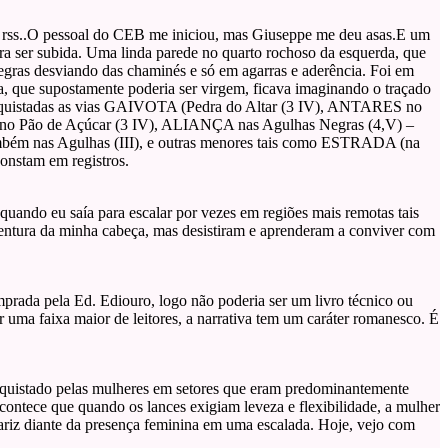
 rss..O pessoal do CEB me iniciou, mas Giuseppe me deu asas.E um
ara ser subida. Uma linda parede no quarto rochoso da esquerda, que
egras desviando das chaminés e só em agarras e aderência. Foi em
que supostamente poderia ser virgem, ficava imaginando o traçado
m conquistadas as vias GAIVOTA (Pedra do Altar (3 IV), ANTARES no
 no Pão de Açúcar (3 IV), ALIANÇA nas Agulhas Negras (4,V) –
ambém nas Agulhas (III), e outras menores tais como ESTRADA (na
onstam em registros.
uando eu saía para escalar por vezes em regiões mais remotas tais
aventura da minha cabeça, mas desistiram e aprenderam a conviver com
prada pela Ed. Ediouro, logo não poderia ser um livro técnico ou
 uma faixa maior de leitores, a narrativa tem um caráter romanesco. É
quistado pelas mulheres em setores que eram predominantemente
contece que quando os lances exigiam leveza e flexibilidade, a mulher
nariz diante da presença feminina em uma escalada. Hoje, vejo com