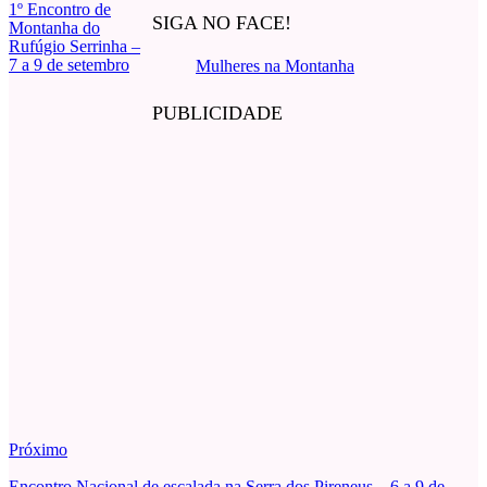
1º Encontro de
SIGA NO FACE!
Montanha do
Rufúgio Serrinha –
7 a 9 de setembro
Mulheres na Montanha
PUBLICIDADE
Próximo
Encontro Nacional de escalada na Serra dos Pireneus – 6 a 9 de