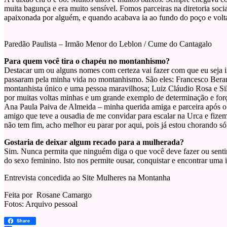
muita bagunça e era muito sensível. Fomos parceiras na diretoria soc
apaixonada por alguém, e quando acabava ia ao fundo do poço e vo
Paredão Paulista – Irmão Menor do Leblon / Cume do Cantagalo
Para quem você tira o chapéu no montanhismo?
Destacar um ou alguns nomes com certeza vai fazer com que eu seja 
passaram pela minha vida no montanhismo. São eles: Francesco Berar
montanhista único e uma pessoa maravilhosa; Luiz Cláudio Rosa e S
por muitas voltas minhas e um grande exemplo de determinação e forç
Ana Paula Paiva de Almeida – minha querida amiga e parceira após o 
amigo que teve a ousadia de me convidar para escalar na Urca e fizem
não tem fim, acho melhor eu parar por aqui, pois já estou chorando só
Gostaria de deixar algum recado para a mulherada?
Sim. Nunca permita que ninguém diga o que você deve fazer ou senti
do sexo feminino. Isto nos permite ousar, conquistar e encontrar uma 
Entrevista concedida ao Site Mulheres na Montanha
Feita por Rosane Camargo
Fotos: Arquivo pessoal
Share