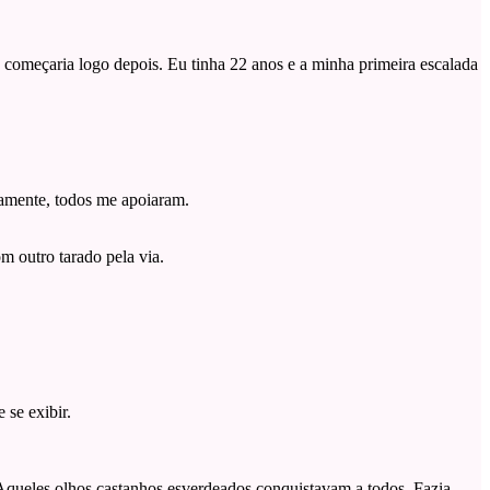
começaria logo depois. Eu tinha 22 anos e a minha primeira escalada
damente, todos me apoiaram.
m outro tarado pela via.
 se exibir.
 Aqueles olhos castanhos esverdeados conquistavam a todos. Fazia