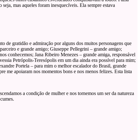
o seja, mas aqueles foram inesquecíveis. Ela sempre estava
nto de gratidão e admiração por alguns dos muitos personagens que
parceiro e grande amigo; Giuseppe Pellegrini – grande amigo;
 nos conhecemos; Jana Ribeiro Menezes – grande amiga, responsável
essia Petrópolis-Teresópolis em um dia ainda era possível para mim;
xandre Portela – para mim o melhor escalador do Brasil, grande
mpre me apoiaram nos momentos bons e nos menos felizes. Esta lista
anscendamos a condição de mulher e nos tornemos um ser da natureza
s cumes.