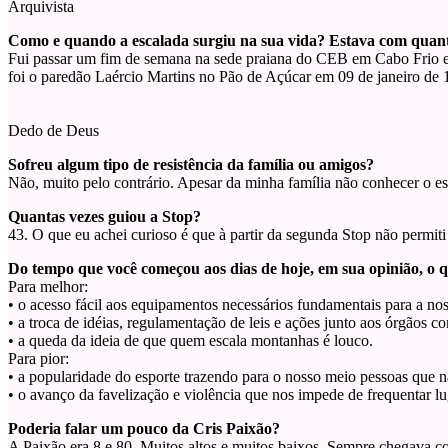
Arquivista
Como e quando a escalada surgiu na sua vida? Estava com quan
Fui passar um fim de semana na sede praiana do CEB em Cabo Frio e l
foi o paredão Laércio Martins no Pão de Açúcar em 09 de janeiro de 
Dedo de Deus
Sofreu algum tipo de resistência da família ou amigos?
Não, muito pelo contrário. Apesar da minha família não conhecer o e
Quantas vezes guiou a Stop?
43. O que eu achei curioso é que à partir da segunda Stop não permi
Do tempo que você começou aos dias de hoje, em sua opinião, o 
Para melhor:
• o acesso fácil aos equipamentos necessários fundamentais para a no
• a troca de idéias, regulamentação de leis e ações junto aos órgãos 
• a queda da ideia de que quem escala montanhas é louco.
Para pior:
• a popularidade do esporte trazendo para o nosso meio pessoas que n
• o avanço da favelização e violência que nos impede de frequentar l
Poderia falar um pouco da Cris Paixão?
A Paixão era 8 e 80. Muitos altos e muitos baixos. Sempre chegava c