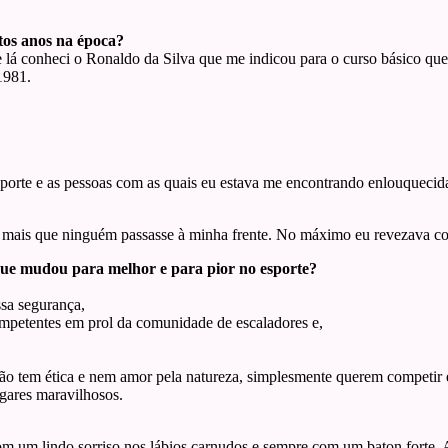
tos anos na época?
á conheci o Ronaldo da Silva que me indicou para o curso básico que 
1981.
sporte e as pessoas com as quais eu estava me encontrando enlouqueci
ti mais que ninguém passasse à minha frente. No máximo eu revezava co
que mudou para melhor e para pior no esporte?
ssa segurança,
competentes em prol da comunidade de escaladores e,
ão tem ética e nem amor pela natureza, simplesmente querem competir e
ugares maravilhosos.
om um lindo sorriso nos lábios carnudos e sempre com um baton forte.