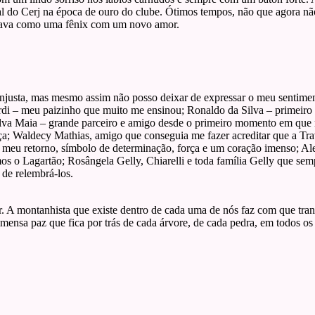
ial do Cerj na época de ouro do clube. Ótimos tempos, não que agora nã
ltava como uma fênix com um novo amor.
injusta, mas mesmo assim não posso deixar de expressar o meu sentime
di – meu paizinho que muito me ensinou; Ronaldo da Silva – primeiro 
ilva Maia – grande parceiro e amigo desde o primeiro momento em que
a; Waldecy Mathias, amigo que conseguia me fazer acreditar que a Trav
meu retorno, símbolo de determinação, força e um coração imenso; Ale
os o Lagartão; Rosângela Gelly, Chiarelli e toda família Gelly que se
 de relembrá-los.
r. A montanhista que existe dentro de cada uma de nós faz com que tr
imensa paz que fica por trás de cada árvore, de cada pedra, em todos o